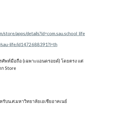
m/store/apps/details?id=com.sau.school_life
p/sau-life/id1472688391?l=th
งโทรศัพท์มือถือ (เฉพาะแอนดรอยด์) โดยตรง แต่
าก Store
ำหรับน.ศ.มหาวิทยาลัยเอเชียอาคเนย์