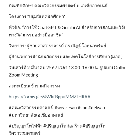
บัณฑิตศึกษา คณะวิศวกรรมศาสตร์ ม.เอเชียอาคเนย์
โครงการ "ปฐมนิเทศนักศึกษา"
หัวข้อ: “การใช้ ChatGPT & Gemini AI สำหรับการสอนและวิจัย
ทางวิศวกรรมอย่างมืออาชีพ”
วิทยากร: ผู้ช่วยศาสตราจารย์ ดร.ณัฎฐ์ โอธนาทรัพย์
ผู้อำนวยการสำนักนวัตกรรมและเทคโนโลยีการศึกษา (มออ.)
วันเสาร์ที่ 2 มีนาคม 2567 เวลา 13.00-16.00 น. รูปแบบ Online
Zoom Meeting
ลงทะเบียนเข้าร่วมกิจกรรม
https://forms.gle/s8VkfBppuMMZtHRAA
#คณะวิศวกรรมศาสตร์ #wearesau #sau #deksau
#มหาวิทยาลัยเอเชียอาคเนย์
#ปริญญาโทไฟฟ้า #ปริญญาโทก่อสร้าง #ปริญญาโท
วิศวกรรมศาสตร์